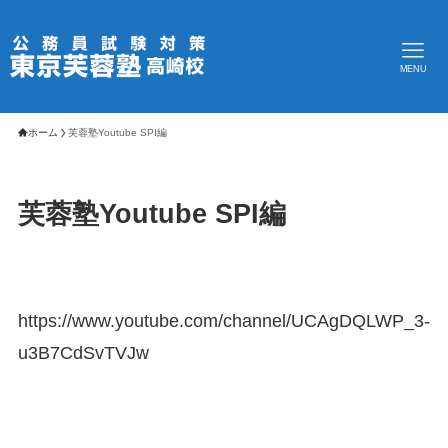
MENU
ホーム
芙蓉塾Youtube SPI編
芙蓉塾Youtube SPI編
https://www.youtube.com/channel/UCAgDQLWP_3-
u3B7CdSvTVJw