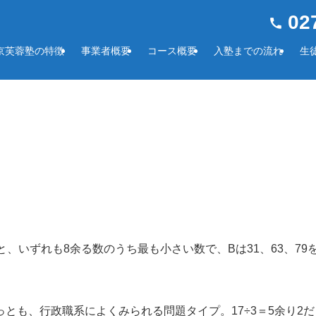
027
京芙蓉塾の特徴
事業者概要
コース概要
入塾までの流れ
生
ると、いずれも8余る数のうち最も小さい数で、Bは31、63、7
も、行政職系によくみられる問題タイプ。17÷3＝5余り2だよ