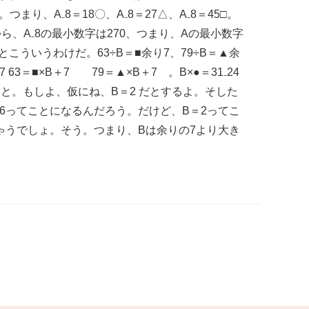
まり、A₋8＝18〇、A₋8＝27△、A₋8＝45□。
ら、A₋8の最小数字は270、つまり、Aの最小数字
こういうわけだ。63÷B＝■余り7、79÷B＝▲余
3＝■×B＋7 79＝▲×B＋7 。B×●＝31₋24
こと。もしよ、仮にね、B＝2 だとするよ。そした
＝36ってことになるんだろう。だけど、B＝2ってこ
ちゃうでしょ。そう。つまり、Bは余りの7より大き