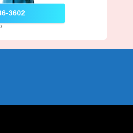
86-3602
0