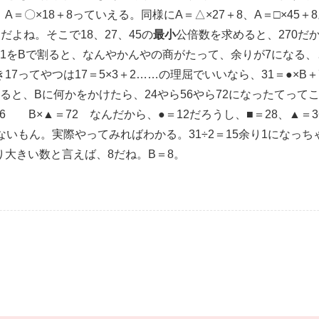
〇×18＋8っていえる。同様にA＝△×27＋8、A＝□×45＋8。つ
とだよね。そこで18、27、45の
最小
公倍数を求めると、270だか
。31をBで割ると、なんやかんやの商がたって、余りが7になる、と
7ってやつは17＝5×3＋2……の理屈でいいなら、31＝●×B＋7 6
訳すると、Bに何かをかけたら、24やら56やら72になったてって
56 B×▲＝72 なんだから、●＝12だろうし、■＝28、▲
ないもん。実際やってみればわかる。31÷2＝15余り1になっ
より大きい数と言えば、8だね。B＝8。