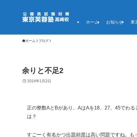
ホーム
お知らせ
東
ホーム
ブログ
余りと不足2
2024年1月2日
正の整数AとBがあり、AはAを18、27、45でわ
は？
すごーく有名かつ出題頻度は高い問題ですね。もっと