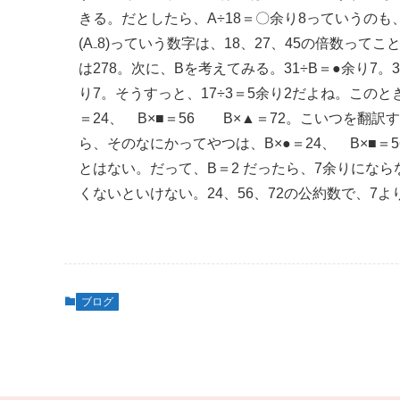
きる。だとしたら、A÷18＝〇余り8っていうのも、A＝
(A₋8)っていう数字は、18、27、45の倍数ってこ
は278。次に、Bを考えてみる。31÷B＝●余り7
り7。そうすっと、17÷3＝5余り2だよね。このとき1
＝24、 B×■＝56 B×▲＝72。こいつを翻
ら、そのなにかってやつは、B×●＝24、 B×■＝
とはない。だって、B＝2 だったら、7余りになら
くないといけない。24、56、72の公約数で、7
ブログ