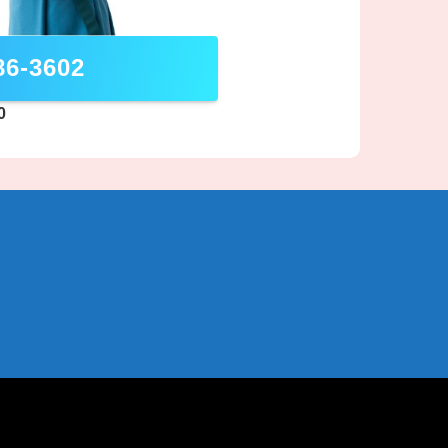
86-3602
0