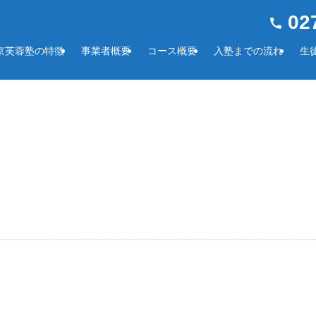
027
京芙蓉塾の特徴
事業者概要
コース概要
入塾までの流れ
生