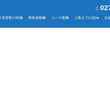
027
京芙蓉塾の特徴
事業者概要
コース概要
入塾までの流れ
生