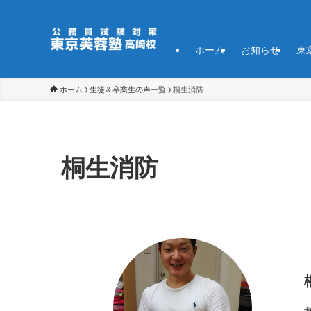
ホーム
お知らせ
東
ホーム
生徒＆卒業生の声一覧
桐生消防
桐生消防