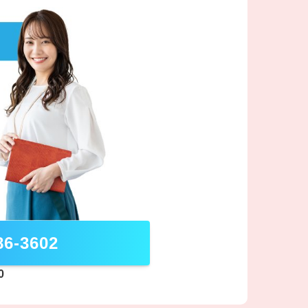
86-3602
0