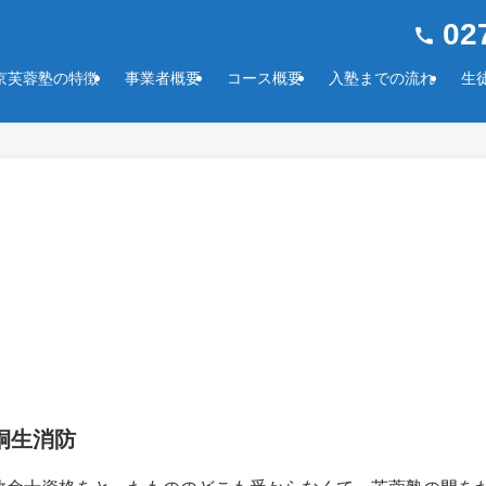
027
京芙蓉塾の特徴
事業者概要
コース概要
入塾までの流れ
生
桐生消防