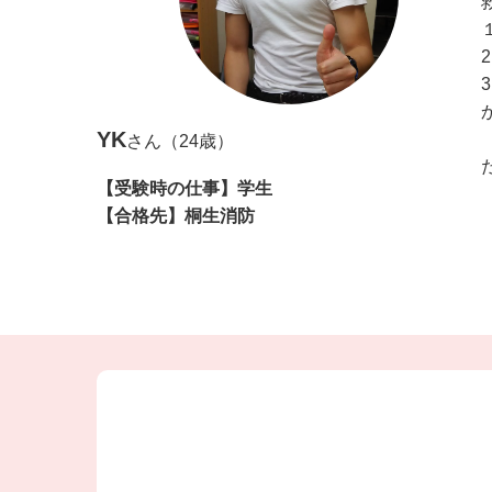
YK
さん（24歳）
【受験時の仕事】学生
【合格先】桐生消防