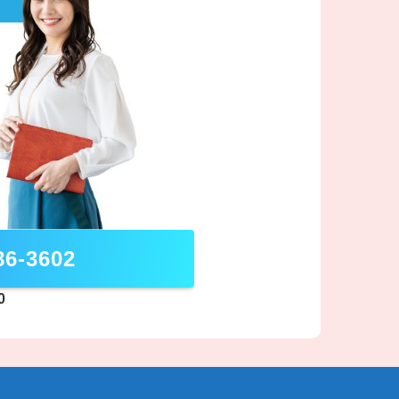
86-3602
0