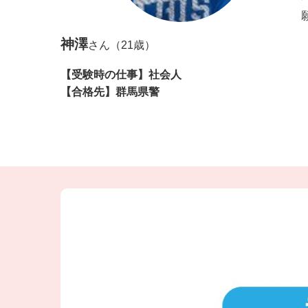
神澤
さん（21歳）
【受験時の仕事】社会人
【合格先】群馬県警